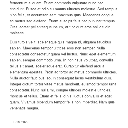
fermentum aliquam. Etiam commodo vulputate nunc nec
tincidunt. Fusce et odio eu mauris ultricies molestie. Sed tempus
nibh felis, et accumsan sem maximus quis. Maecenas congue
ac metus sed eleifend. Etiam suscipit felis nec pulvinar tempus.
Cras laoreet pellentesque ipsum, at tincidunt eros sollicitudin
molestie.
Duis turpis velit, scelerisque quis magna id, aliquam faucibus
sapien. Maecenas tempor ultrices eros non semper. Nulla
consectetur consectetur quam vel luctus. Nunc eget elementum
sapien, semper commodo urna. In non risus volutpat, convallis
tellus sit amet, scelerisque erat. Curabitur eleifend arcu a
elementum egestas. Proin ac tortor ac metus commodo ultricies.
Nulla auctor faucibus leo, in consequat lacus vestibulum quis.
Integer dictum tortor vitae metus hendrerit, euismod tempor urna
consectetur. Nunc nulla mi, congue ultrices molestie ultricies,
rhoncus et tellus. Etiam et felis id nisi luctus convallis et eget
quam. Vivamus bibendum tempor felis non imperdiet. Nam quis
venenatis magna.
FEB 18, 2022