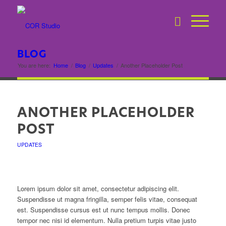
BLOG
You are here:
Home
/
Blog
/
Updates
/
Another Placeholder Post
ANOTHER PLACEHOLDER
POST
UPDATES
Lorem ipsum dolor sit amet, consectetur adipiscing elit.
Suspendisse ut magna fringilla, semper felis vitae, consequat
est. Suspendisse cursus est ut nunc tempus mollis. Donec
tempor nec nisi id elementum. Nulla pretium turpis vitae justo