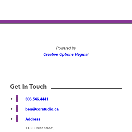
Powered by
Creative Options Regina
!
Get In Touch
306.546.4441
ben@corstudio.ca
Address
1158 Osler Street,